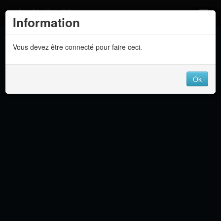
Atelier 801
Information
Forums
Vous devez être connecté pour faire ceci.
Dev Tracker
Connexion
Ok
Langue