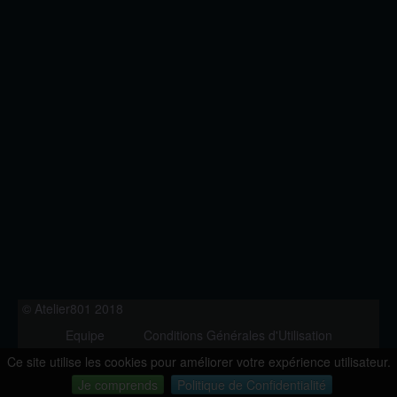
© Atelier801 2018
Equipe
Conditions Générales d'Utilisation
Politique de Confidentialité
Contact
Ce site utilise les cookies pour améliorer votre expérience utilisateur.
Version 1.27
Je comprends
Politique de Confidentialité