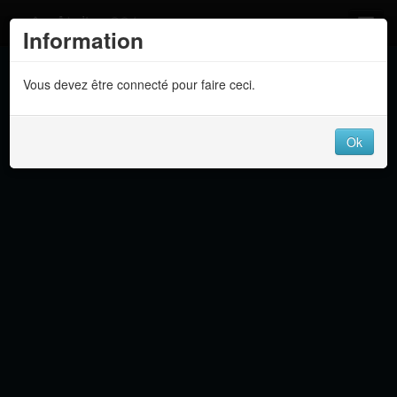
Atelier 801
Information
Forums
Vous devez être connecté pour faire ceci.
Dev Tracker
Connexion
Ok
Langue