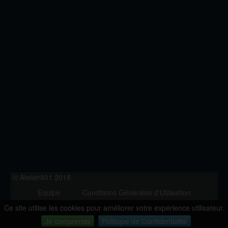
© Atelier801 2018
Equipe
Conditions Générales d'Utilisation
Politique de Confidentialité
Contact
Ce site utilise les cookies pour améliorer votre expérience utilisateur.
Version 1.27
Je comprends
Politique de Confidentialité