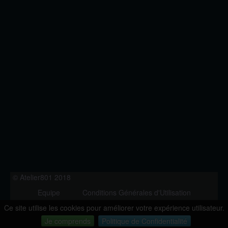
© Atelier801 2018
Equipe
Conditions Générales d'Utilisation
Politique de Confidentialité
Contact
Ce site utilise les cookies pour améliorer votre expérience utilisateur.
Version 1.27
Je comprends
Politique de Confidentialité