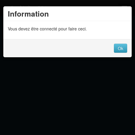
Atelier 801
Information
Forums
Vous devez être connecté pour faire ceci.
Dev Tracker
Connexion
Ok
Langue