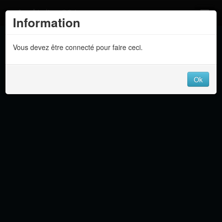
Atelier 801
Information
Forums
Vous devez être connecté pour faire ceci.
Dev Tracker
Connexion
Ok
Langue