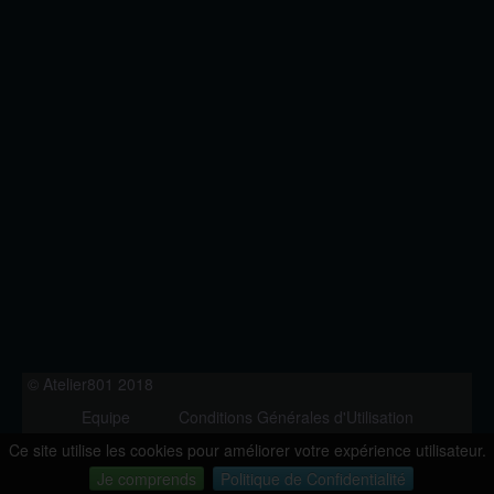
© Atelier801 2018
Equipe
Conditions Générales d'Utilisation
Politique de Confidentialité
Contact
Ce site utilise les cookies pour améliorer votre expérience utilisateur.
Version 1.27
Je comprends
Politique de Confidentialité