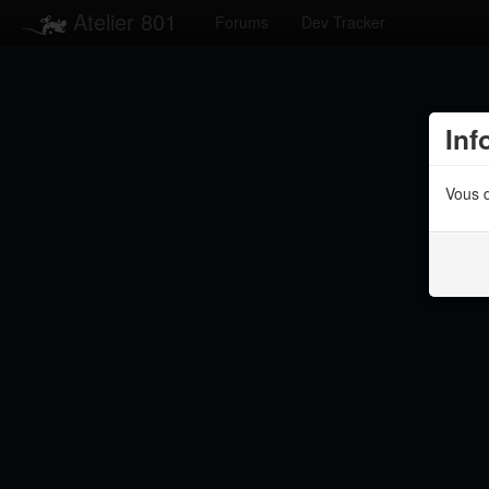
Atelier 801
Forums
Dev Tracker
Inf
Vous d