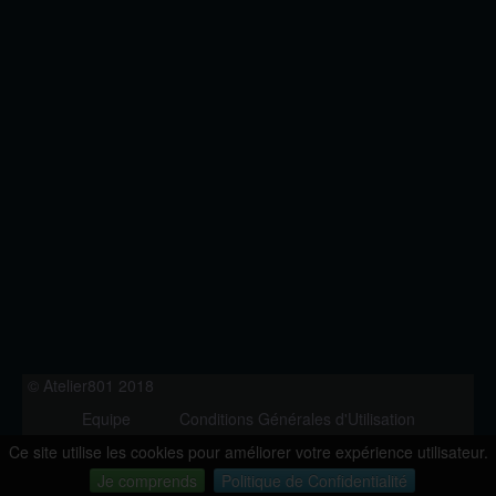
© Atelier801 2018
Equipe
Conditions Générales d'Utilisation
Politique de Confidentialité
Contact
Ce site utilise les cookies pour améliorer votre expérience utilisateur.
Version 1.27
Je comprends
Politique de Confidentialité