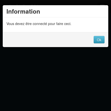
Atelier 801
Information
Forums
Vous devez être connecté pour faire ceci.
Dev Tracker
Connexion
Ok
Langue