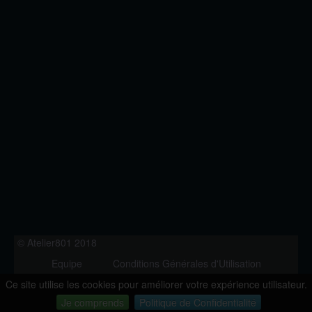
© Atelier801 2018
Equipe
Conditions Générales d'Utilisation
Politique de Confidentialité
Contact
Ce site utilise les cookies pour améliorer votre expérience utilisateur.
Version 1.27
Je comprends
Politique de Confidentialité