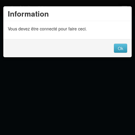
Atelier 801
Information
Forums
Vous devez être connecté pour faire ceci.
Dev Tracker
Connexion
Ok
Langue