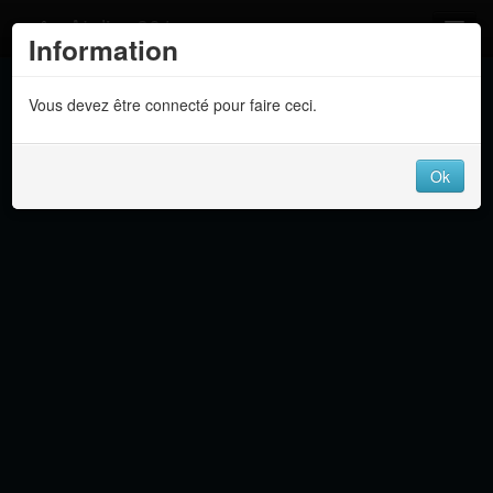
Atelier 801
Information
Forums
Vous devez être connecté pour faire ceci.
Dev Tracker
Connexion
Ok
Langue