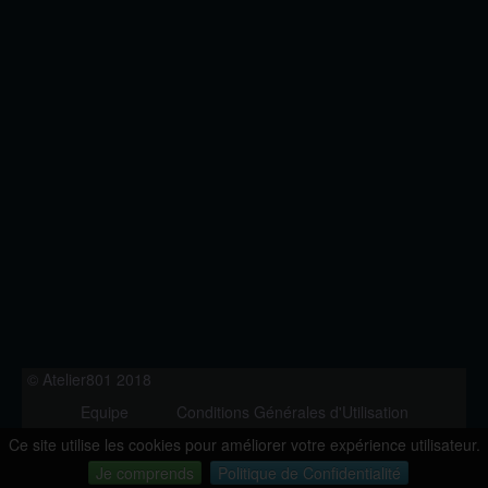
© Atelier801 2018
Equipe
Conditions Générales d'Utilisation
Politique de Confidentialité
Contact
Ce site utilise les cookies pour améliorer votre expérience utilisateur.
Version 1.27
Je comprends
Politique de Confidentialité