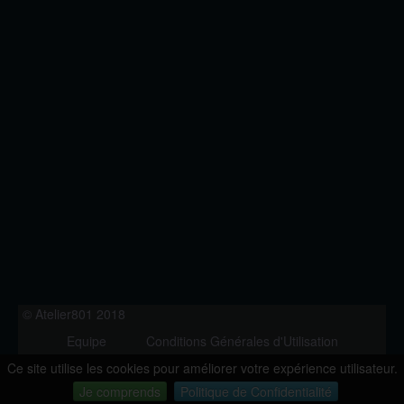
© Atelier801 2018
Equipe
Conditions Générales d'Utilisation
Politique de Confidentialité
Contact
Ce site utilise les cookies pour améliorer votre expérience utilisateur.
Version 1.27
Je comprends
Politique de Confidentialité