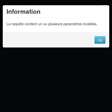
Atelier 801
Information
Forums
La requête contient un ou plusieurs paramètres invalides.
Dev Tracker
Connexion
Ok
Langue