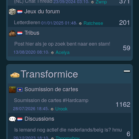
371
(NL) Chat Thread
,
Zwnp
23/09/2024 03:10
Jeux du forum
201
Letterdieren
,
Ratchese
01/01/2025 01:48
Tribus
Post hier als je op zoek bent naar een stam!
59
,
Acelya
13/08/2020 08:10
Transformice
Soumission de cartes
Soumission de cartes #Hardcamp
1162
,
Urook
28/07/2026 18:45
Discussions
Is iemand nog actief die nederlands/belg is? hmu
6
,
Thoomyboy
26/12/2023 18:10