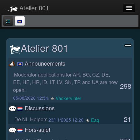
Atelier 801
Forums
Dev Tracker
Atelier 801
Connexion
Langue
Announcements
Moderator applications for AR, BG, CZ, DE,
EE, HE, HR, ID, LT, LV, SK, TR and UA are now
298
open!
,
Vackervinter
05/08/2026 12:54
Discussions
21
De NL Helpers
,
Eaq
23/11/2025 12:26
Hors-sujet