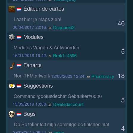
Éditeur de cartes
Laat hier je maps zien!
46
,
Dsquared2
30/04/2017 22:16
Modules
Modules Vragen & Antwoorden
5
,
Brok114596
16/01/2018 16:42
Fanarts
18
Non-TFM artwork
,
Phoollcrazy
12/03/2023 12:24
Suggestions
Command /gooiuitdechat Gebruiker#0000
5
,
Deletedaccount
15/09/2019 10:08
Bugs
De Bc teller telt mijn sommige bc finishes niet
4
,
Icesy
29/09/2017 06:47