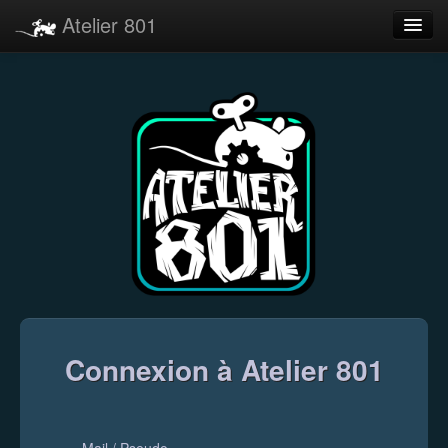
Atelier 801
Forums
Dev Tracker
Connexion
Langue
Connexion à Atelier 801
Mail / Pseudo