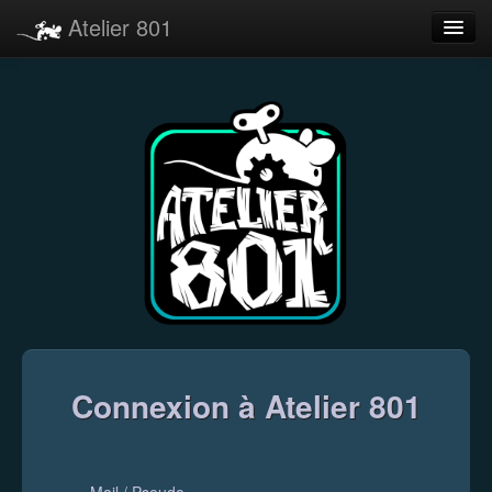
Atelier 801
Forums
Dev Tracker
Connexion
Langue
Connexion à Atelier 801
Mail / Pseudo