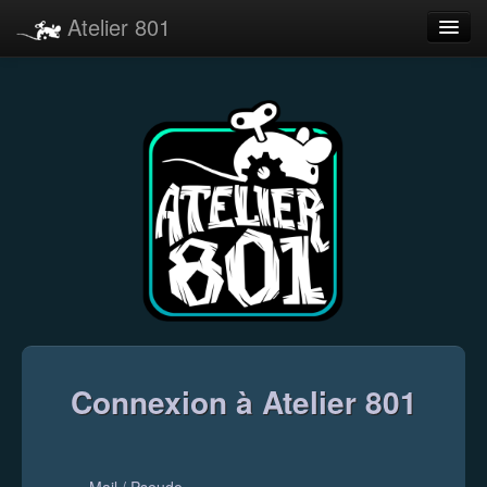
Atelier 801
Forums
Dev Tracker
Connexion
Langue
Connexion à Atelier 801
Mail / Pseudo