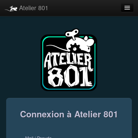
Atelier 801
Forums
Dev Tracker
Connexion
Langue
Connexion à Atelier 801
Mail / Pseudo