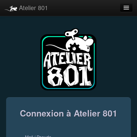
Atelier 801
Forums
Dev Tracker
Connexion
Langue
Connexion à Atelier 801
Mail / Pseudo