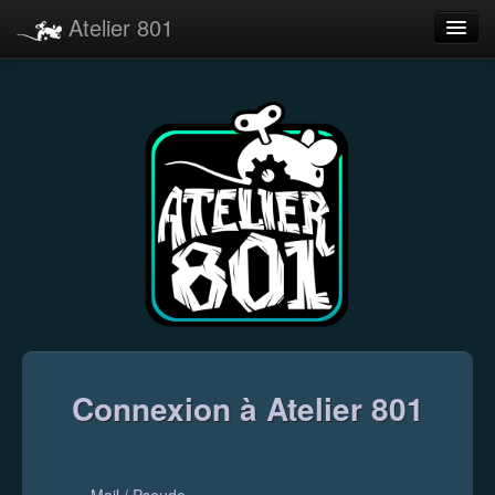
Atelier 801
Forums
Dev Tracker
Connexion
Langue
Connexion à Atelier 801
Mail / Pseudo