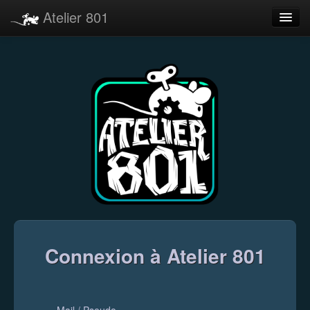
Atelier 801
Forums
Dev Tracker
Connexion
Langue
Connexion à Atelier 801
Mail / Pseudo