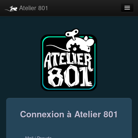
Atelier 801
Forums
Dev Tracker
Connexion
Langue
Connexion à Atelier 801
Mail / Pseudo