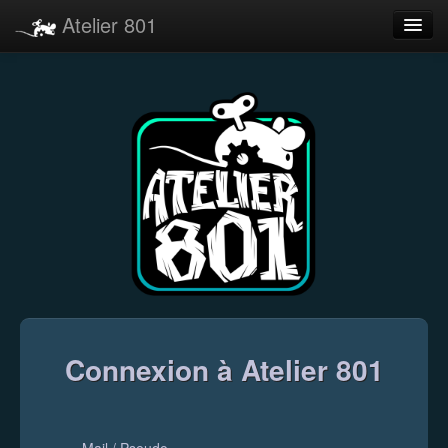
Atelier 801
Forums
Dev Tracker
Connexion
Langue
Connexion à Atelier 801
Mail / Pseudo