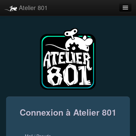
Atelier 801
Forums
Dev Tracker
Connexion
Langue
Connexion à Atelier 801
Mail / Pseudo