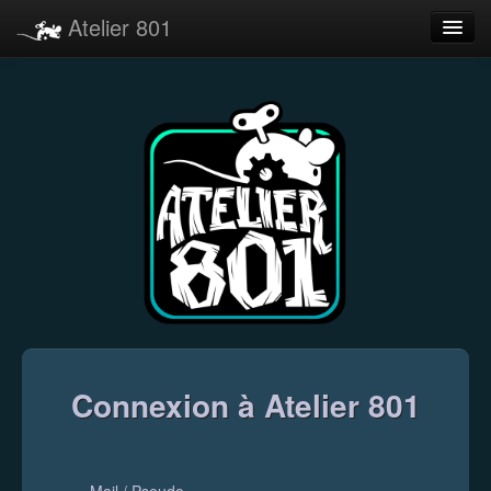
Atelier 801
Forums
Dev Tracker
Connexion
Langue
Connexion à Atelier 801
Mail / Pseudo