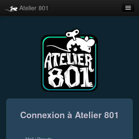
Atelier 801
Forums
Dev Tracker
Connexion
Langue
Connexion à Atelier 801
Mail / Pseudo