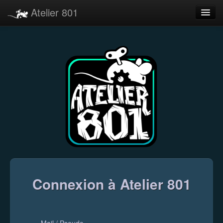
Atelier 801
Forums
Dev Tracker
Connexion
Langue
Connexion à Atelier 801
Mail / Pseudo