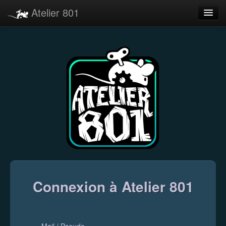
Atelier 801
Forums
Dev Tracker
Connexion
Langue
Connexion à Atelier 801
Mail / Pseudo