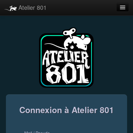
Atelier 801
Forums
Dev Tracker
Connexion
Langue
Connexion à Atelier 801
Mail / Pseudo