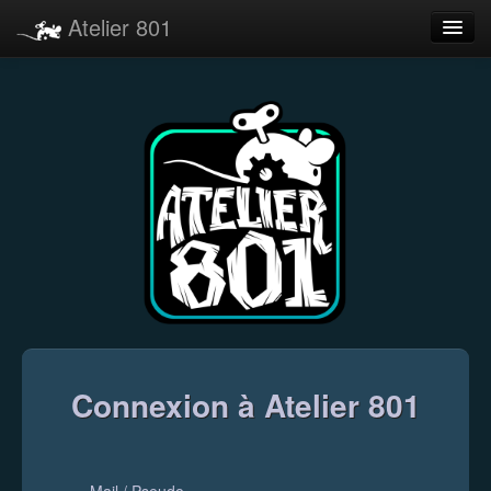
Atelier 801
Forums
Dev Tracker
Connexion
Langue
Connexion à Atelier 801
Mail / Pseudo