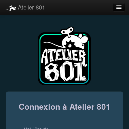
Atelier 801
Forums
Dev Tracker
Connexion
Langue
Connexion à Atelier 801
Mail / Pseudo