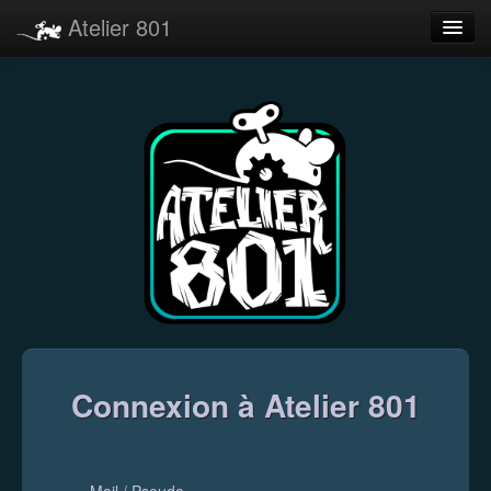
Atelier 801
Forums
Dev Tracker
Connexion
Langue
Connexion à Atelier 801
Mail / Pseudo