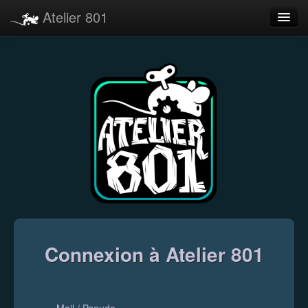
Atelier 801
Forums
Dev Tracker
Connexion
Langue
Connexion à Atelier 801
Mail / Pseudo