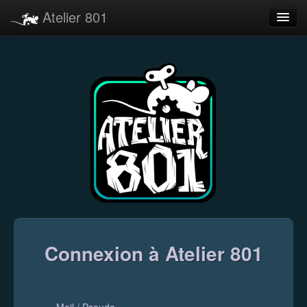
Atelier 801
Forums
Dev Tracker
Connexion
Langue
Connexion à Atelier 801
Mail / Pseudo