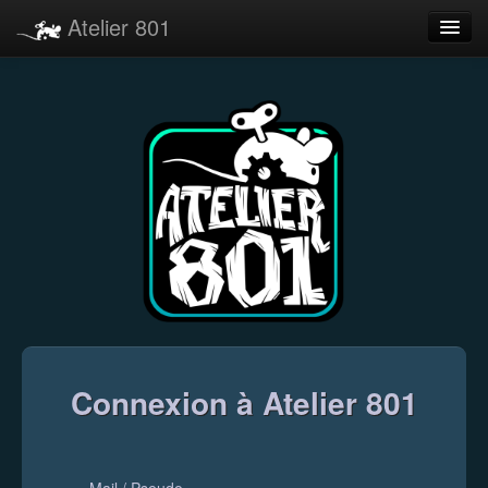
Atelier 801
Forums
Dev Tracker
Connexion
Langue
Connexion à Atelier 801
Mail / Pseudo