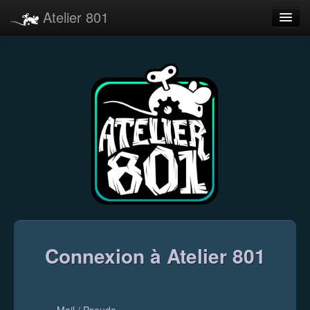
Atelier 801
Forums
Dev Tracker
Connexion
Langue
Connexion à Atelier 801
Mail / Pseudo