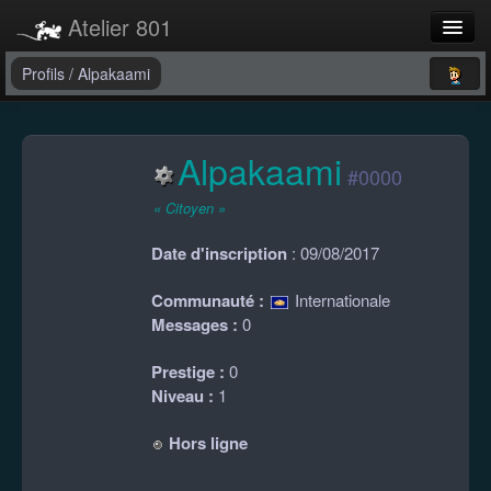
Atelier 801
Forums
Profils
/
Alpakaami
Dev Tracker
Alpakaami
Connexion
#0000
Langue
« Citoyen »
Date d'inscription
: 09/08/2017
Communauté :
Internationale
Messages :
0
Prestige :
0
Niveau :
1
Hors ligne