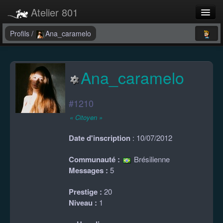
Atelier 801
Forums
Profils
/
Ana_caramelo
Dev Tracker
Ana_caramelo
Connexion
Langue
#1210
« Citoyen »
Date d'inscription
: 10/07/2012
Communauté :
Brésilienne
Messages :
5
Prestige :
20
Niveau :
1