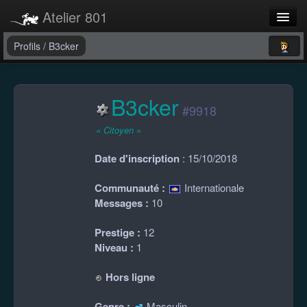
Atelier 801
Forums
Profils
/
B3cker
Dev Tracker
B3cker
Connexion
#9918
Langue
« Citoyen »
Date d'inscription
: 15/10/2018
Communauté :
Internationale
Messages :
10
Prestige :
12
Niveau :
1
Hors ligne
Genre :
Masculin