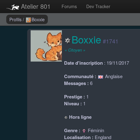
Atelier 801
Forums
Dev Tracker
Profils
/
Boxxie
Boxxie
#1741
« Citoyen »
Date d'inscription
: 19/11/2017
Communauté :
Anglaise
Messages :
6
Prestige :
1
Niveau :
1
Hors ligne
Genre :
Féminin
Localisation :
England