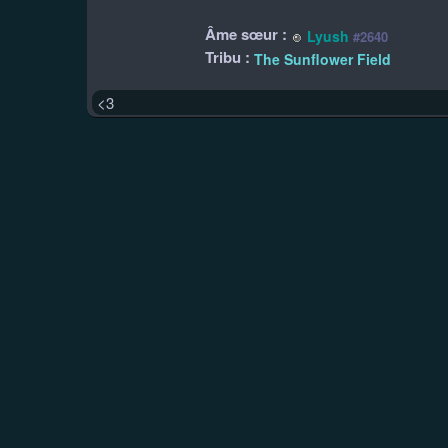
Âme sœur :
Lyush
#2640
Tribu :
The Sunflower Field
<3