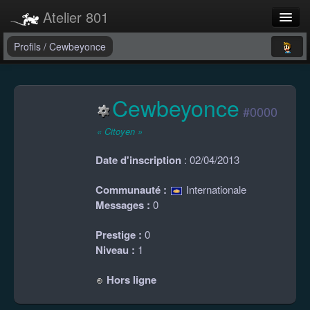
Atelier 801
Forums
Profils
/
Cewbeyonce
Dev Tracker
Cewbeyonce
Connexion
#0000
Langue
« Citoyen »
Date d'inscription
: 02/04/2013
Communauté :
Internationale
Messages :
0
Prestige :
0
Niveau :
1
Hors ligne