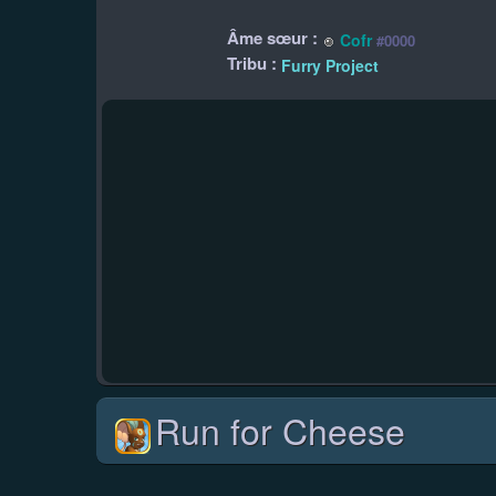
Âme sœur :
Cofr
#0000
Tribu :
Furry Project
Run for Cheese