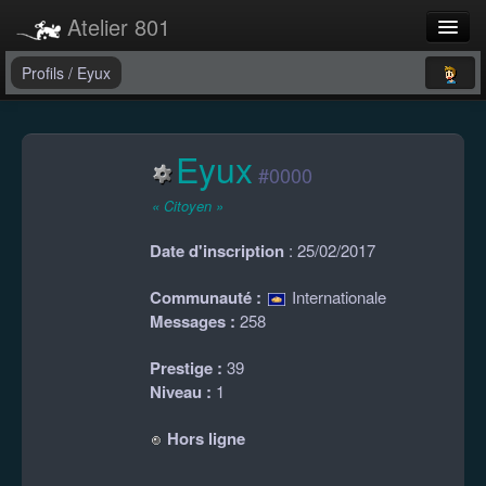
Atelier 801
Forums
Profils
/
Eyux
Dev Tracker
Eyux
Connexion
#0000
Langue
« Citoyen »
Date d'inscription
: 25/02/2017
Communauté :
Internationale
Messages :
258
Prestige :
39
Niveau :
1
Hors ligne