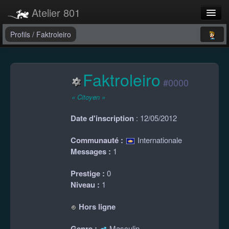
Atelier 801
Forums
Profils
/
Faktroleiro
Dev Tracker
Faktroleiro
Connexion
#0000
Langue
« Citoyen »
Date d'inscription
: 12/05/2012
Communauté :
Internationale
Messages :
1
Prestige :
0
Niveau :
1
Hors ligne
Genre :
Masculin