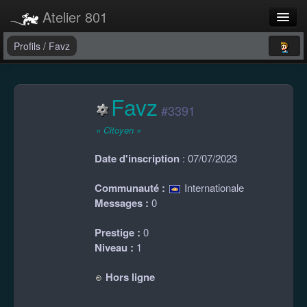
Atelier 801
Forums
Profils
/
Favz
Dev Tracker
Favz
Connexion
#3391
Langue
« Citoyen »
Date d'inscription
: 07/07/2023
Communauté :
Internationale
Messages :
0
Prestige :
0
Niveau :
1
Hors ligne