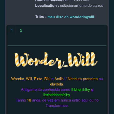
Localisation :
estacionamento de carros
Tribu :
meu disc eh wonderingwill
1
2
Wonder
,
Will
,
Pinto
,
Bilu
e
Antlis
! /
Nenhum pronome
ou
ela/dela
.
Antigamente conhecida como
Ihbhehlhlhy
e
Ihshahbhehlhlhy
.
Tenho
18
anos, de vez em nunca entro aqui ou no
Transformice.