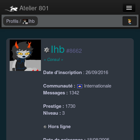
Atelier 801
Forums
Profils
/
Ihb
Dev Tracker
Ihb
Connexion
#8662
Langue
« Consul »
Date d'inscription
: 26/09/2016
Communauté :
Internationale
Messages :
1342
Prestige :
1730
Niveau :
3
Hors ligne
Date de naissance :
18/08/2005