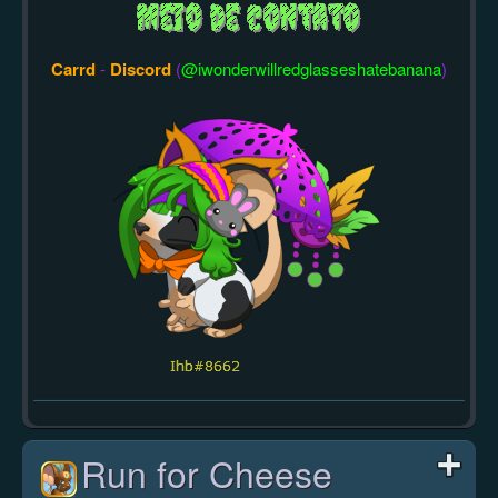
Carrd
-
Discord
(
@iwonderwillredglasseshatebanana
)
Run for Cheese