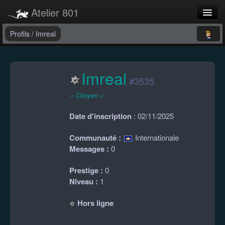
Atelier 801
Forums
Profils
/
Imreal
Dev Tracker
Imreal
Connexion
#3535
Langue
« Citoyen »
Date d'inscription
: 02/11/2025
Communauté :
Internationale
Messages :
0
Prestige :
0
Niveau :
1
Hors ligne