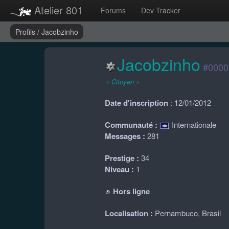
Atelier 801
Forums
Dev Tracker
Profils
/
Jacobzinho
Jacobzinho
#0000
« Citoyen »
Date d'inscription
: 12/01/2012
Communauté :
Internationale
Messages :
281
Prestige :
34
Niveau :
1
Hors ligne
Localisation :
Pernambuco, Brasil