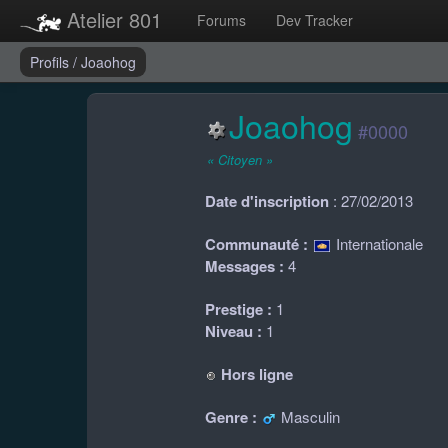
Atelier 801
Forums
Dev Tracker
Profils
/
Joaohog
Joaohog
#0000
« Citoyen »
Date d'inscription
: 27/02/2013
Communauté :
Internationale
Messages :
4
Prestige :
1
Niveau :
1
Hors ligne
Genre :
Masculin