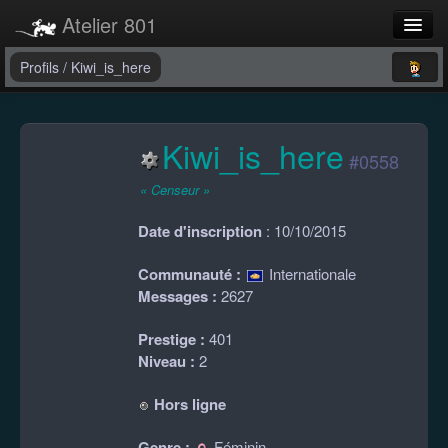
Atelier 801
Forums
Profils
/
Kiwi_is_here
Dev Tracker
Kiwi_is_here
Connexion
#0558
Langue
« Censeur »
Date d'inscription
: 10/10/2015
Communauté :
Internationale
Messages :
2627
Prestige :
401
Niveau :
2
Hors ligne
Genre :
Féminin