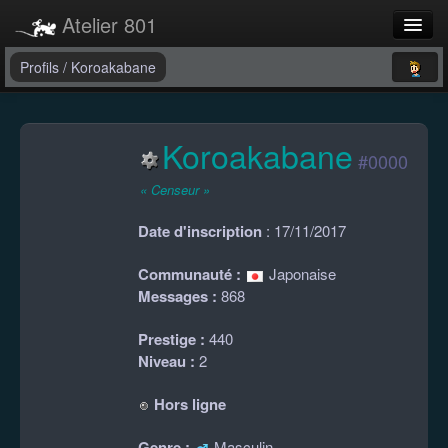
Atelier 801
Forums
Profils
/
Koroakabane
Dev Tracker
Koroakabane
Connexion
#0000
Langue
« Censeur »
Date d'inscription
: 17/11/2017
Communauté :
Japonaise
Messages :
868
Prestige :
440
Niveau :
2
Hors ligne
Genre :
Masculin