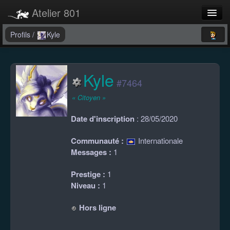
Atelier 801
Forums
Profils
/
Kyle
Dev Tracker
Kyle
Connexion
#7464
Langue
« Citoyen »
Date d'inscription
: 28/05/2020
Communauté :
Internationale
Messages :
1
Prestige :
1
Niveau :
1
Hors ligne