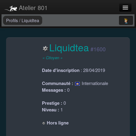
Atelier 801
Forums
Profils
/
Liquidtea
Dev Tracker
Liquidtea
Connexion
#1600
Langue
« Citoyen »
Date d'inscription
: 28/04/2019
Communauté :
Internationale
Messages :
0
Prestige :
0
Niveau :
1
Hors ligne