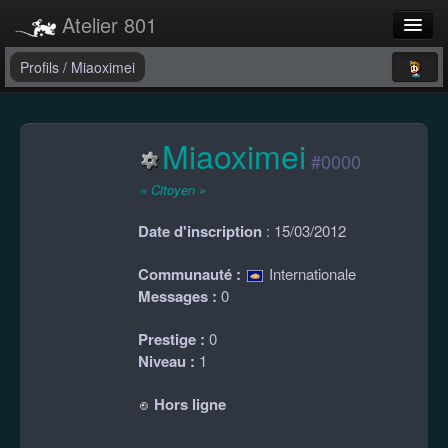
Atelier 801
Forums
Profils
/
Miaoximei
Dev Tracker
Miaoximei
Connexion
#0000
Langue
« Citoyen »
Date d'inscription
: 15/03/2012
Communauté :
Internationale
Messages :
0
Prestige :
0
Niveau :
1
Hors ligne